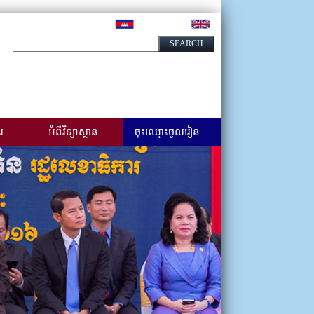
រ
អំពីវិទ្យាស្ថាន
ចុះឈ្មោះចូលរៀន