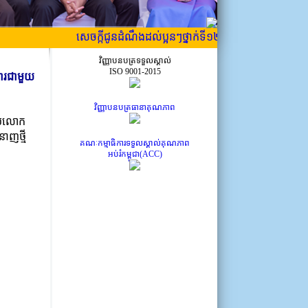
សេចក្កីជូនដំណឹងដល់ប្អូនៗថ្នាក់ទី១២ ដែលទើបប្រឡង ឱ្យបានជ្រា
វិញ្ញាបនបត្រទទួលស្គាល់
ISO 9001-2015
ារជាមួយ
វិញ្ញាបនបត្រធានាគុណភាព
មួយលោក
នាញថ្មី
គណៈកម្មាធិការទទួលស្គាល់គុណភាព
អប់រំកម្ពុជា(ACC)