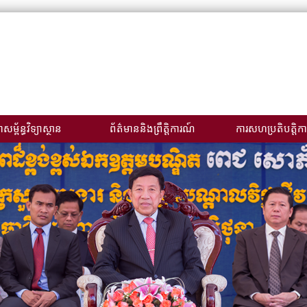
សម្ព័ន្ធវិទ្យាស្ថាន
ព័ត៌មាននិងព្រឹត្តិការណ៍
ការសហប្រតិបត្តិកា