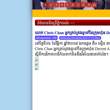
1
2
3
4
5
6
7
8
9
10
ព័ត៌មាននិងព្រឹត្តិការណ៍ >>
លោក Chris Chan អ្នកគ្រប់គ្រងទូទៅនៃក្រុមហ៊ុន D
ដាក់បញ្ចូលដោយ: NIB
Wednesday/November/2018 17:52:20pm
នៅថ្ងៃទី១៤ ខែវិច្ឆិកា ឆ្នាំ២០១៨ ឯកឧត្តម តឹប 
Chris Chan អ្នកគ្រប់គ្រងទូទៅនៃក្រុមហ៊ុន Decent Actu
ស្តីពីការវិភាគហនិភ័យទាក់ទិននឹងវិស័យធានារ៉ាប់រ៉ង។