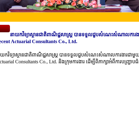
នាយកវិទ្យាស្ថានជាតិពាណិជ្ជសាស្រ្ត បានទទួលជួបសំណេះសំណាលការង
ecent Actuarial Consultants Co., Ltd.
អឿន នាយកវិទ្យាស្ថានជាតិពាណិជ្ជសាស្រ្ត បានទទួលជួបសំណេះសំណាលការងារជា
arial Consultants Co., Ltd. និងក្រុមការងារ ដើម្បីពិភាក្សាអំពីការបញ្ជ្រាបជំ