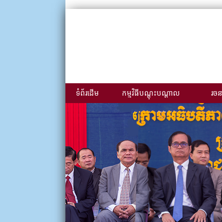
ទំព័រដើម
កម្មវិធីបណ្ដុះបណ្ដាល
រចនា