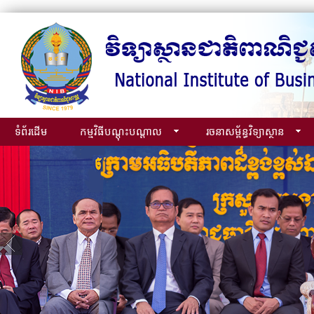
ទំព័រដើម
កម្មវិធីបណ្ដុះបណ្ដាល
រចនាសម្ព័ន្ធវិទ្យាស្ថាន