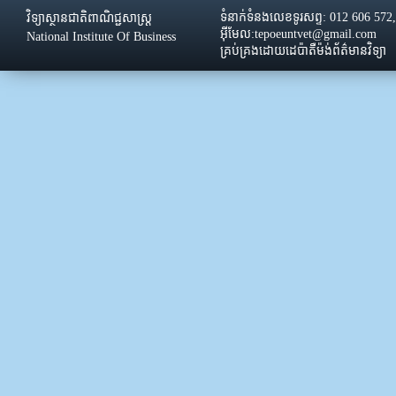
ទំនាក់ទំនងលេខទូរសព្ទ: 012 606 572
វិទ្យាស្ថានជាតិពាណិជ្ជសាស្រ្ដ
អ៊ីមែល:tepoeuntvet@gmail.com
National Institute Of Business
គ្រប់គ្រងដោយដេប៉ាតឺម៉ង់ព័ត៌មានវិទ្យា