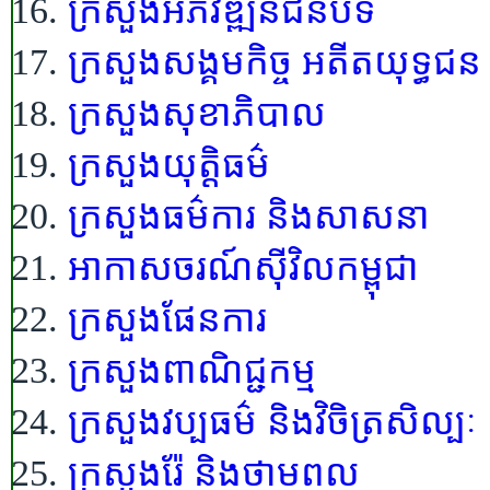
ក្រសួងអភិវឌ្ឍន៍ជនបទ
ក្រសួងសង្គមកិច្ច អតីតយុទ្ធជន
ក្រសួងសុខាភិបាល
ក្រសួងយុត្តិធម៌
ក្រសួងធម៌ការ និងសាសនា
អាកាសចរណ៍ស៊ីវិលកម្ពុជា
ក្រសួងផែនការ
ក្រសួងពាណិជ្ជកម្ម
ក្រសួងវប្បធម៌ និងវិចិត្រសិល្បៈ
ក្រសួងរ៉ែ និងថាមពល