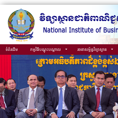
ទំព័រដើម
កម្មវិធីបណ្ដុះបណ្ដាល
រចនាសម្ព័ន្ធវិទ្យាស្ថាន