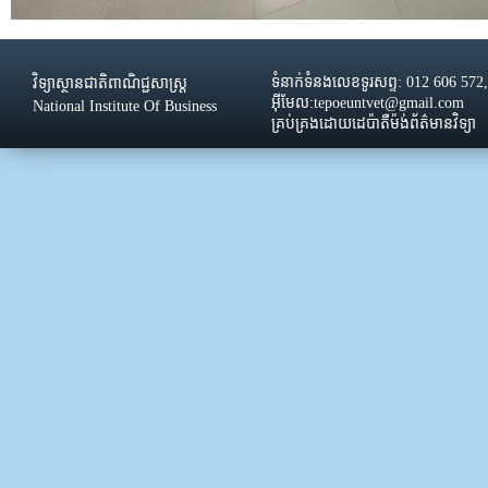
ទំនាក់ទំនងលេខទូរសព្ទ: 012 606 572
វិទ្យាស្ថានជាតិពាណិជ្ជសាស្រ្ដ
អ៊ីមែល:tepoeuntvet@gmail.com
National Institute Of Business
គ្រប់គ្រងដោយដេប៉ាតឺម៉ង់ព័ត៌មានវិទ្យា