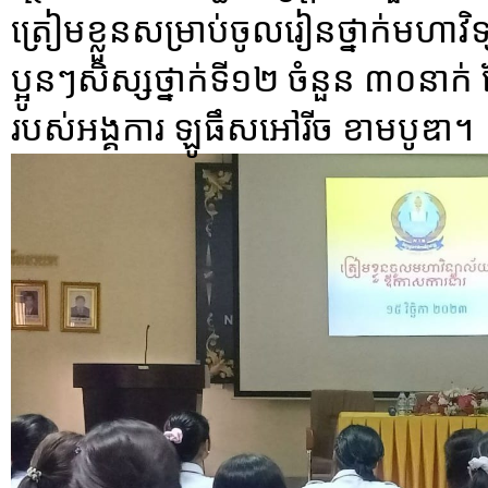
ត្រៀមខ្លួនសម្រាប់ចូលរៀនថ្នាក់មហា
ប្អូនៗសិស្សថ្នាក់ទី១២ ចំនួន ៣០នា
របស់អង្គការ ឡូធឹសអៅរីច ខាមបូឌា។