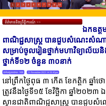
1
2
3
4
5
6
7
8
9
10
ព័ត៌មាននិងព្រឹត្តិការណ៍ >>
ឯកឧត្តម
ពាណិជ្ជសាស្រ្ត បានជួបសំណេះសំណាល
សម្រាប់ចូលរៀនថ្នាក់មហាវិទ្យាល័យន
ថ្នាក់ទី១២ ចំនួន ៣០នាក់
ដាក់បញ្ចូលដោយ: NIB
21-November-2023 14:50:45pm
នៅព្រឹកថ្ងៃពុធ ៣ កើត ខែកត្តិក ឆ្នា
ត្រូវនឹងថ្ងៃទី១៥ ខែវិច្ឆិកា ឆ្នាំ២០២
ស្ថានជាតិពាណិជ្ជសាស្រ្ត បានជួប