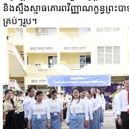
និងស្មឹងស្មាធគោរពវិញ្ញាណក្ខន្ធព្រះបាទ
គ្រប់ៗរូប។