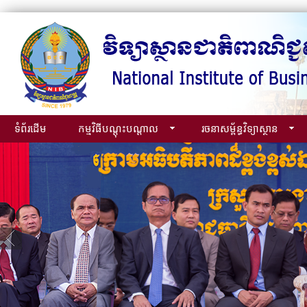
ទំព័រដើម
កម្មវិធីបណ្ដុះបណ្ដាល
រចនាសម្ព័ន្ធវិទ្យាស្ថាន