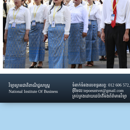
ទំនាក់ទំនងលេខទូរសព្ទ: 012 606 572
វិទ្យាស្ថានជាតិពាណិជ្ជសាស្រ្ដ
អ៊ីមែល:tepoeuntvet@gmail.com
National Institute Of Business
គ្រប់គ្រងដោយដេប៉ាតឺម៉ង់ព័ត៌មានវិទ្យា