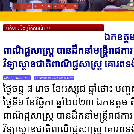
1
2
3
4
5
6
7
8
9
10
ព័ត៌មាននិងព្រឹត្តិការណ៍ >>
ឯកឧត្តម
ពាណិជ្ជសាស្រ្ត បានដឹកនាំមន្រ្តីរាជការ
វិទ្យាស្ថានជាតិពាណិជ្ជសាស្រ្ត គោរពទ
ដាក់បញ្ចូលដោយ: NIB
07-November-2023 08:59:12am
ថ្ងៃចន្ទ ៨ រោច ខែអស្សុជ ឆ្នាំថោះ បញ
ថ្ងៃទី៦ ខែវិច្ឆិកា ឆ្នាំ២០២៣ ឯកឧត្ត
ពាណិជ្ជសាស្រ្ត បានដឹកនាំមន្រ្តីរាជការ
វិទ្យាស្ថានជាតិពាណិជ្ជសាស្រ្ត គោរពទ