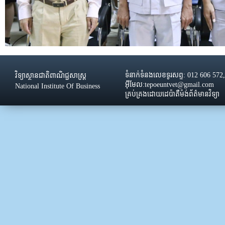
ទំនាក់ទំនងលេខទូរសព្ទ: 012 606 572
វិទ្យាស្ថានជាតិពាណិជ្ជសាស្រ្ដ
អ៊ីមែល:tepoeuntvet@gmail.com
National Institute Of Business
គ្រប់គ្រងដោយដេប៉ាតឺម៉ង់ព័ត៌មានវិទ្យា