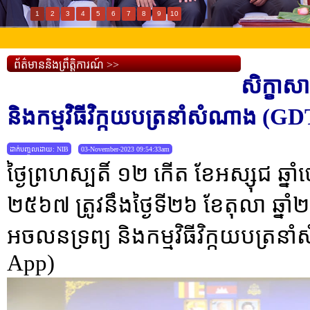
1
2
3
4
5
6
7
8
9
10
ព័ត៌មាននិងព្រឹត្តិការណ៍ >>
សិក្ខាស
និងកម្មវិធីវិក្កយបត្រនាំសំណាង 
ដាក់បញ្ចូលដោយ: NIB
03-November-2023 09:54:33am
ថ្ងៃព្រហស្បតិ៍ ១២ កើត ខែអស្សុជ ឆ្នា
២៥៦៧ ត្រូវនឹងថ្ងៃទី២៦ ខែតុលា ឆ្នាំ
អចលនទ្រព្យ និងកម្មវិធីវិក្កយបត្
App)