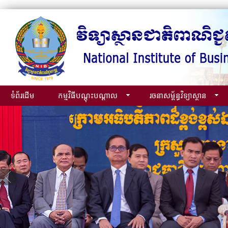
ទំព័រដើម
កម្មវិធីបណ្ដុះបណ្ដាល
រចនាសម្ព័ន្ធវិទ្យាស្ថាន