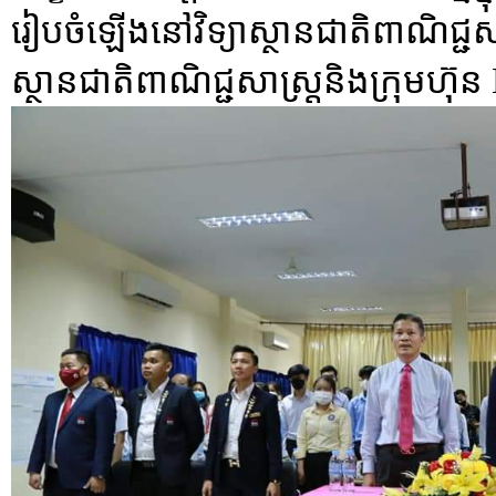
រៀបចំឡើងនៅវិទ្យាស្ថានជាតិពាណិជ្ជសា
ស្ថានជាតិពាណិជ្ជសាស្រ្តនិងក្រុ