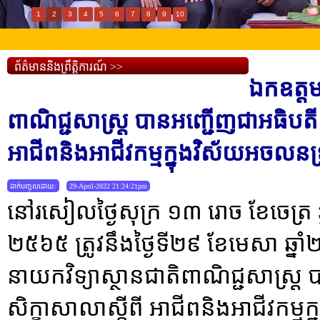
1
2
3
4
5
6
7
8
9
10
ព័ត៌មាននិងព្រឹត្តិការណ៍ >>
ឯកឧត្តម
ពាណិជ្ជសាស្រ្ត បានអញ្ជើញជាអធិបតីក្នុ
អាជីពនិងអាជីវកម្មក្នុងវិស័យអចលនទ្
ដាក់បញ្ចូលដោយ:
29-April-2022 21:24:21pm
នៅរសៀលថ្ងៃសុក្រ ១៣ រោច ខែចេត្រ ឆ្
២៥៦៥ ត្រូវនឹងថ្ងៃទី២៩ ខែមេសា ឆ្
នាយកវិទ្យាស្ថានជាតិពាណិជ្ជសាស្រ្ត ប
សិក្ខាសាលាស្តីពី អាជីពនិងអាជីវកម្