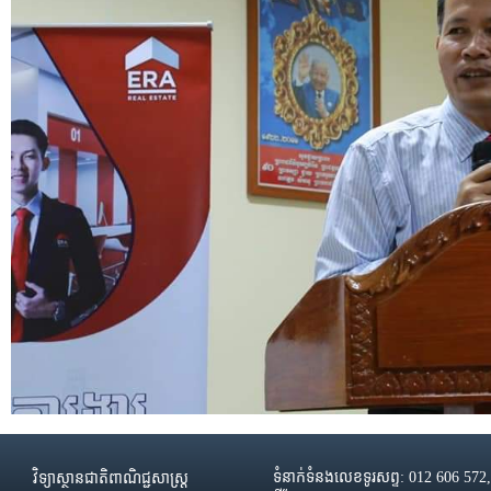
ទំនាក់ទំនងលេខទូរសព្ទ: 012 606 572
វិទ្យាស្ថានជាតិពាណិជ្ជសាស្រ្ដ