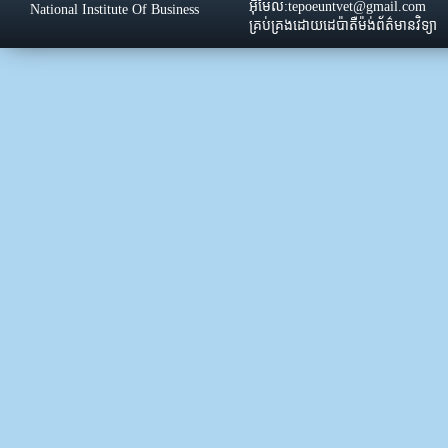
អ៊ីមែល:tepoeuntvet@gmail.com
National Institute Of Business
គ្រប់គ្រងដោយដេប៉ាតឺម៉ង់ព័ត៌មានវិទ្យា