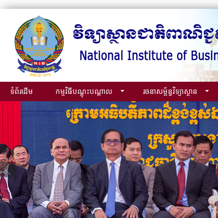
ទំព័រដើម
កម្មវិធីបណ្ដុះបណ្ដាល
រចនាសម្ព័ន្ធវិទ្យាស្ថាន