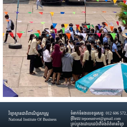
ទំនាក់ទំនងលេខទូរសព្ទ: 012 606 572
វិទ្យាស្ថានជាតិពាណិជ្ជសាស្រ្ដ
អ៊ីមែល:tepoeuntvet@gmail.com
National Institute Of Business
គ្រប់គ្រងដោយដេប៉ាតឺម៉ង់ព័ត៌មានវិទ្យា