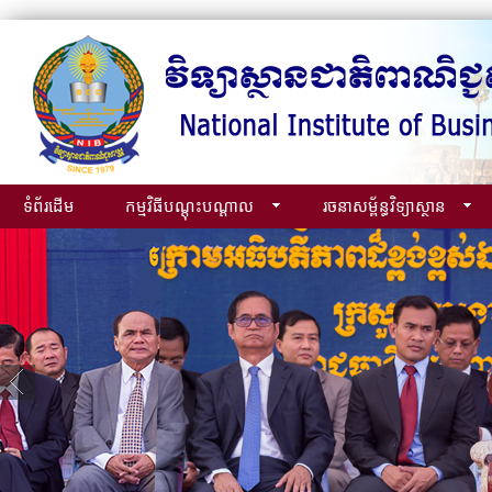
ទំព័រដើម
កម្មវិធីបណ្ដុះបណ្ដាល
រចនាសម្ព័ន្ធវិទ្យាស្ថាន